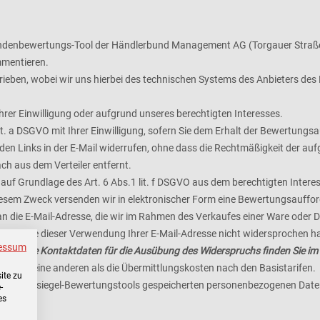
undenbewertungs-Tool der Händlerbund Management AG (Torgauer Straße 
mmentieren.
ieben, wobei wir uns hierbei des technischen Systems des Anbieters de
Ihrer Einwilligung oder aufgrund unseres berechtigten Interesses.
 lit. a DSGVO mit Ihrer Einwilligung, sofern Sie dem Erhalt der Bewertun
den Links in der E-Mail widerrufen, ohne dass die Rechtmäßigkeit der auf
ch aus dem Verteiler entfernt.
t auf Grundlage des Art. 6 Abs.1 lit. f DSGVO aus dem berechtigten Inte
sem Zweck versenden wir in elektronischer Form eine Bewertungsaufforde
an die E-Mail-Adresse, die wir im Rahmen des Verkaufes einer Ware oder 
dass Sie dieser Verwendung Ihrer E-Mail-Adresse nicht widersprochen h
essum
öglich. Die Kontaktdaten für die Ausübung des Widerspruchs finden Sie i
tehen keine anderen als die Übermittlungskosten nach den Basistarifen.
ite zu
s Käufersiegel-Bewertungstools gespeicherten personenbezogenen Date
-
es