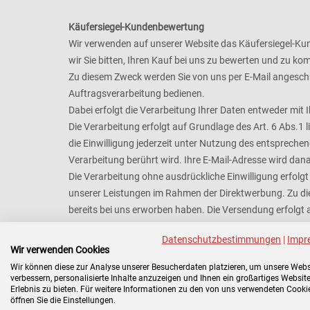
Käufersiegel-Kundenbewertung
Wir verwenden auf unserer Website das Käufersiegel-K
wir Sie bitten, Ihren Kauf bei uns zu bewerten und zu ko
Zu diesem Zweck werden Sie von uns per E-Mail angeschr
Auftragsverarbeitung bedienen.
Dabei erfolgt die Verarbeitung Ihrer Daten entweder mit 
Die Verarbeitung erfolgt auf Grundlage des Art. 6 Abs.1
die Einwilligung jederzeit unter Nutzung des entsprechen
Verarbeitung berührt wird. Ihre E-Mail-Adresse wird dana
Die Verarbeitung ohne ausdrückliche Einwilligung erfolg
unserer Leistungen im Rahmen der Direktwerbung. Zu die
bereits bei uns erworben haben. Die Versendung erfolgt 
der Bewertungsaufforderung steht unter dem Vorbehalt, 
Datenschutzbestimmungen
|
Impr
Der Widerspruch ist jederzeit durch Mitteilung an uns m
Wir verwenden Cookies
Link in der Bewertungsaufforderung nutzen. Hierfür ents
Wir können diese zur Analyse unserer Besucherdaten platzieren, um unsere Webs
Die in diesem Zusammenhang im technischen System de
verbessern, personalisierte Inhalte anzuzeigen und Ihnen ein großartiges Website
Erlebnis zu bieten. Für weitere Informationen zu den von uns verwendeten Cooki
Warenlieferung gelöscht.
öffnen Sie die Einstellungen.