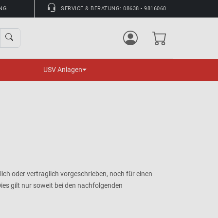
UNG
SERVICE & BERATUNG: 08638 - 9816060
USV Anlagen
ch oder vertraglich vorgeschrieben, noch für einen
 Dies gilt nur soweit bei den nachfolgenden