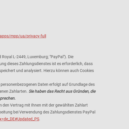
pps/mpp/ua/privacy-full
d Royal L-2449, Luxemburg; "PayPal"). Die
g dieses Zahlungsdienstes ist es erforderlich, dass
speichert und analysiert. Hierzu können auch Cookies
er personenbezogenen Daten erfolgt auf Grundlage des
denen Zahlarten.
Sie haben das Recht aus Gründen, die
sprechen.
 den Vertrag mit Ihnen mit der gewählten Zahlart
rarbeitung bei Verwendung des Zahlungsdienstes PayPal
e.x=de_DE#Updated_PS
.