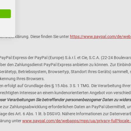
chutzerklärung. Diese finden Sie unter
https://www.paypal.com/de/weba
yPal Express der PayPal (Europe) S.à.r.l. et Cie, S.C.A. (22-24 Boulevar
ber den Zahlungsdienst PayPal Express anbieten zu können. Zur Einbindun
Gerätetyp, Betriebssystem, Browsertyp, Standort Ihres Geräts) sammelt, 
rkennung Ihres Browsers.
en erfolgt auf Grundlage des § 15 Abs. 3 S. 1 TMG. Die Verarbeitung Ihr
erechtigten Interesse an einem kundenorientierten Angebot von verschie
dieser Verarbeitungen Sie betreffender personenbezogener Daten zu wider
zur Zahlungsabwicklung erforderlichen Daten an PayPal übermittelt, um
dlage des Art. 6 Abs. 1 lit. b DSGVO. Nähere Informationen zur Datenve
lärung unter
www.paypal.com/de/webapps/mpp/ua/privacy-full?local