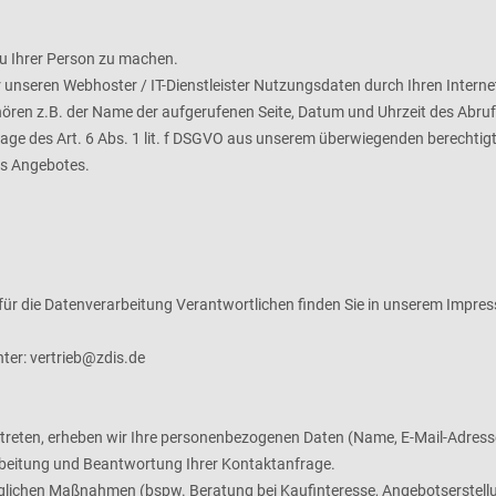
u Ihrer Person zu machen.
 unseren Webhoster / IT-Dienstleister Nutzungsdaten durch Ihren Internet
hören z.B. der Name der aufgerufenen Seite, Datum und Uhrzeit des Abru
lage des Art. 6 Abs. 1 lit. f DSGVO aus unserem überwiegenden berechtig
es Angebotes.
für die Datenverarbeitung Verantwortlichen finden Sie in unserem Impre
nter:
vertrieb@zdis.de
kt treten, erheben wir Ihre personenbezogenen Daten (Name, E-Mail-Adres
rbeitung und Beantwortung Ihrer Kontaktanfrage.
ichen Maßnahmen (bspw. Beratung bei Kaufinteresse, Angebotserstellun