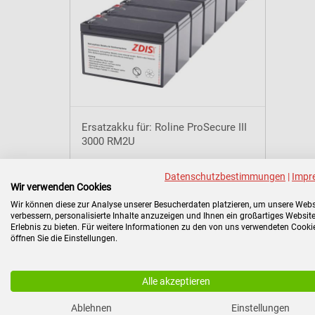
Ersatzakku für: Roline ProSecure III
3000 RM2U
Art.Nr.:
2510130906
Datenschutzbestimmungen
|
Impr
Wir verwenden Cookies
Wir können diese zur Analyse unserer Besucherdaten platzieren, um unsere Webs
verbessern, personalisierte Inhalte anzuzeigen und Ihnen ein großartiges Website
Erlebnis zu bieten. Für weitere Informationen zu den von uns verwendeten Cooki
292,96 €
öffnen Sie die Einstellungen.
Brutto: 348,62 €
zzgl. Versandkosten
348,62 €/Stück
Alle akzeptieren
Mehr Informationen
Ablehnen
Einstellungen