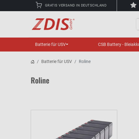
GRATIS VERSAND IN DEUTSCHLAND
S
Batterie für USV
CSB Battery - Bleiakk
Batterie für USV
Roline
Roline