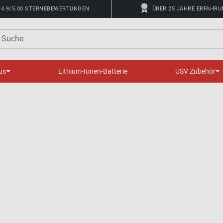
4.9/5.00 STERNEBEWERTUNGEN
ÜBER 25 JAHRE ERFAHR
uche
us
Lithium-Ionen-Batterie
USV Zubehör