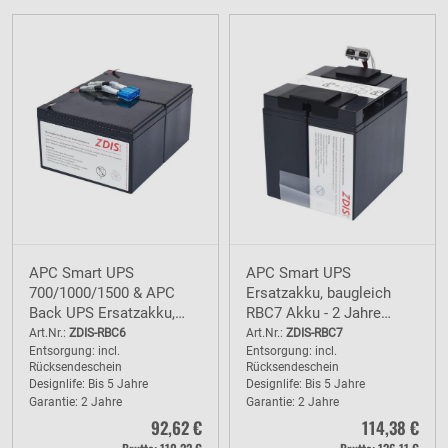
APC Smart UPS
APC Smart UPS
700/1000/1500 & APC
Ersatzakku, baugleich
Back UPS Ersatzakku,
RBC7 Akku - 2 Jahre
baugleich RBC6 Akku - 2
Garantie
Art.Nr.:
ZDIS-RBC6
Art.Nr.:
ZDIS-RBC7
Entsorgung: incl.
Entsorgung: incl.
Jahre Garantie
Rücksendeschein
Rücksendeschein
Designlife: Bis 5 Jahre
Designlife: Bis 5 Jahre
Garantie: 2 Jahre
Garantie: 2 Jahre
92,62 €
114,38 €