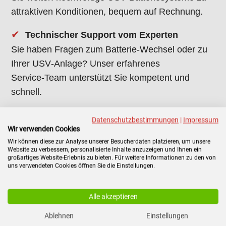
attraktiven Konditionen, bequem auf Rechnung.
✔
Technischer Support vom Experten
Sie haben Fragen zum Batterie‑Wechsel oder zu
Ihrer USV‑Anlage? Unser erfahrenes
Service‑Team unterstützt Sie kompetent und
schnell.
Datenschutzbestimmungen
|
Impressum
★
Über Jahre Erfahrung mit USV‑Anlagen
Wir verwenden Cookies
und Batterien
Wir können diese zur Analyse unserer Besucherdaten platzieren, um unsere
Website zu verbessern, personalisierte Inhalte anzuzeigen und Ihnen ein
großartiges Website-Erlebnis zu bieten. Für weitere Informationen zu den von
★
Großes Lager – kurze Lieferzeiten, auch
uns verwendeten Cookies öffnen Sie die Einstellungen.
bei Großprojekten
★
Deutsche Ansprechpartner, klare
Alle akzeptieren
Prozesse, transparente Preise
Ablehnen
Einstellungen