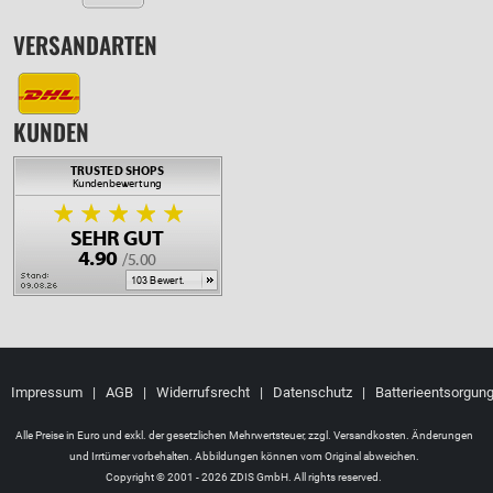
VERSANDARTEN
KUNDEN
Impressum
|
AGB
|
Widerrufsrecht
|
Datenschutz
|
Batterieentsorgun
Alle Preise in Euro und exkl. der gesetzlichen Mehrwertsteuer, zzgl.
Versandkosten
. Änderungen
und Irrtümer vorbehalten. Abbildungen können vom Original abweichen.
Copyright © 2001 - 2026 ZDIS GmbH. All rights reserved.