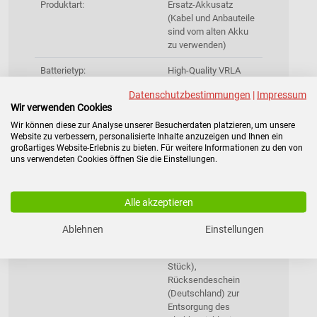
Produktart:
Ersatz-Akkusatz
(Kabel und Anbauteile
sind vom alten Akku
zu verwenden)
Batterietyp:
High-Quality VRLA
Blei-Vlies-Akku
Datenschutzbestimmungen
|
Impressum
(AGM), wartungsfrei,
Wir verwenden Cookies
ladeeffizient,
widerstands-gepaart
Wir können diese zur Analyse unserer Besucherdaten platzieren, um unsere
Website zu verbessern, personalisierte Inhalte anzuzeigen und Ihnen ein
großartiges Website-Erlebnis zu bieten. Für weitere Informationen zu den von
Garantie:
2 Jahre
uns verwendeten Cookies öffnen Sie die Einstellungen.
Lebensdauer:
Bis zu 2-5 Jahren bei
25°C
Alle akzeptieren
Gewicht:
5,000 kg
Ablehnen
Einstellungen
Lieferumfang:
Ersatzakku für AdPoS
USV (bestehend aus 2
Stück),
Rücksendeschein
(Deutschland) zur
Entsorgung des