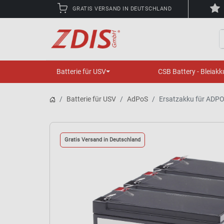
GRATIS VERSAND IN DEUTSCHLAND
S
Batterie für USV
CSB Battery - Bleiakk
Batterie für USV
AdPoS
Ersatzakku für ADP
Gratis Versand in Deutschland