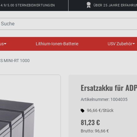
4.9/5.00 STERNEBEWERTUNGEN
ÜBER 25 JAHRE ERFAHR
uche
us
Lithium-Ionen-Batterie
USV Zubehör
OS MINI-RT 1000
Ersatzakku für AD
Artikelnummer: 1004035
96,66 €/Stück
81,23 €
Brutto: 96,66 €