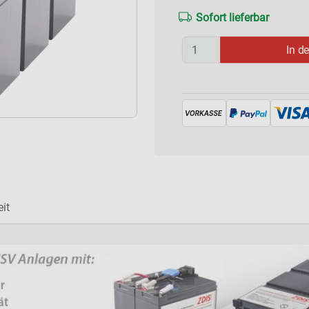
Sofort lieferbar
In d
it