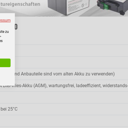
essum
RT 1000
ite zu
-
es
u
(Kabel und Anbauteile sind vom alten Akku zu verwenden)
 Blei-Vlies-Akku (AGM), wartungsfrei, ladeeffizient, widerstands
 bei 25°C