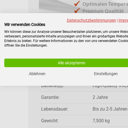
Datenschutzbestimmungen
|
Impr
Ersatzbatterie für AdPoS MINI-
Wir verwenden Cookies
Wir können diese zur Analyse unserer Besucherdaten platzieren, um unsere Webs
verbessern, personalisierte Inhalte anzuzeigen und Ihnen ein großartiges Website
Für AdPoS Modelle:
MINI-RT 1000
Erlebnis zu bieten. Für weitere Informationen zu den von uns verwendeten Cooki
öffnen Sie die Einstellungen.
Hersteller:
ZDIS©
Produktgruppe:
AdPoS Ersatzakk
Alle akzeptieren
Produktart:
Ersatz-Akkusatz 
Ablehnen
Einstellungen
Batterietyp:
High-Quality VRLA
Garantie:
2 Jahre
Lebensdauer:
Bis zu 2-5 Jahren
Gewicht:
7,500 kg