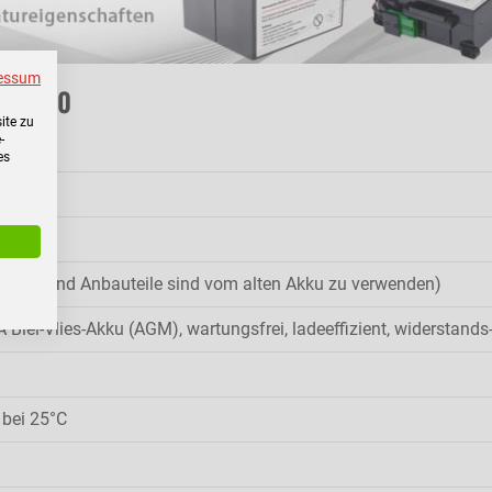
essum
RT 2000
ite zu
-
es
u
(Kabel und Anbauteile sind vom alten Akku zu verwenden)
 Blei-Vlies-Akku (AGM), wartungsfrei, ladeeffizient, widerstands
 bei 25°C