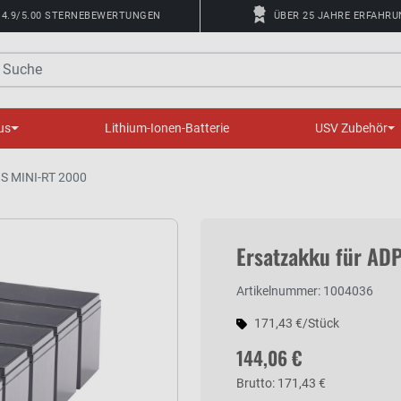
4.9/5.00 STERNEBEWERTUNGEN
ÜBER 25 JAHRE ERFAHR
uche
us
Lithium-Ionen-Batterie
USV Zubehör
OS MINI-RT 2000
Ersatzakku für AD
Artikelnummer: 1004036
171,43 €/Stück
144,06 €
Brutto: 171,43 €