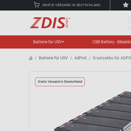
GRATIS VERSAND IN DEUTSCHLAND
S
Batterie für USV
CSB Battery - Bleiakk
Batterie für USV
AdPoS
Ersatzakku für ADP
Gratis Versand in Deutschland