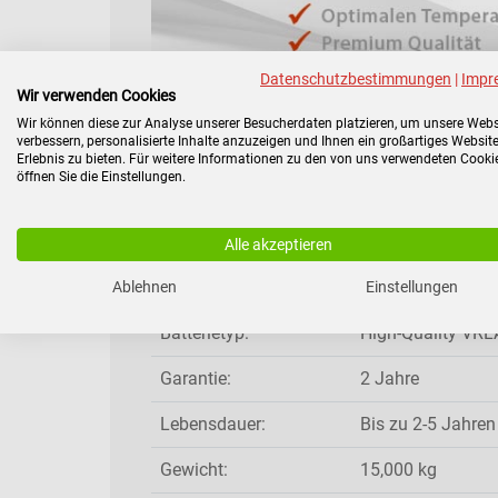
Datenschutzbestimmungen
|
Impr
Ersatzbatterie für AdPoS MINI-
Wir verwenden Cookies
Wir können diese zur Analyse unserer Besucherdaten platzieren, um unsere Webs
verbessern, personalisierte Inhalte anzuzeigen und Ihnen ein großartiges Website
Für AdPoS Modelle:
MINI-RT 2000
Erlebnis zu bieten. Für weitere Informationen zu den von uns verwendeten Cooki
öffnen Sie die Einstellungen.
Hersteller:
ZDIS©
Produktgruppe:
AdPoS Ersatzakk
Alle akzeptieren
Produktart:
Ersatz-Akkusatz 
Ablehnen
Einstellungen
Batterietyp:
High-Quality VRLA
Garantie:
2 Jahre
Lebensdauer:
Bis zu 2-5 Jahren
Gewicht:
15,000 kg