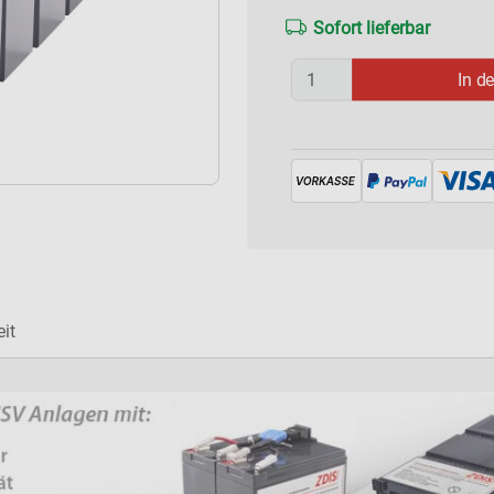
Sofort lieferbar
In d
it