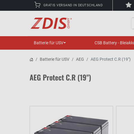
GRATIS VERSAND IN DEUTSCHLAND
S
Batterie für USV
CSB Battery - Bleiakk
Batterie für USV
AEG
AEG Protect C.R (19")
AEG Protect C.R (19")