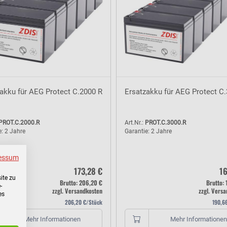
akku für AEG Protect C.2000 R
Ersatzakku für AEG Protect C
PROT.C.2000.R
Art.Nr.:
PROT.C.3000.R
e: 2 Jahre
Garantie: 2 Jahre
essum
173,28 €
16
ite zu
Brutto: 206,20 €
Brutto:
-
zzgl. Versandkosten
zzgl. Vers
es
206,20 €/Stück
190,6
Mehr Informationen
Mehr Informationen