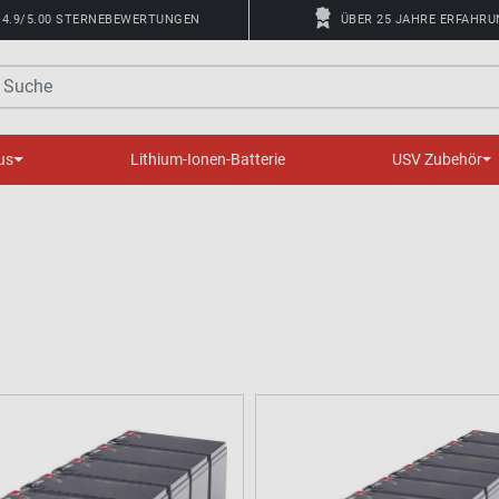
4.9/5.00 STERNEBEWERTUNGEN
ÜBER 25 JAHRE ERFAHR
uche
us
Lithium-Ionen-Batterie
USV Zubehör