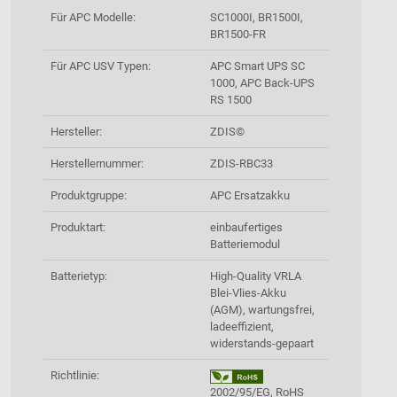
Für APC Modelle:
SC1000I, BR1500I,
BR1500-FR
Für APC USV Typen:
APC Smart UPS SC
1000, APC Back-UPS
RS 1500
Hersteller:
ZDIS©
Herstellernummer:
ZDIS-RBC33
Produktgruppe:
APC Ersatzakku
Produktart:
einbaufertiges
Batteriemodul
Batterietyp:
High-Quality VRLA
Blei-Vlies-Akku
(AGM), wartungsfrei,
ladeeffizient,
widerstands-gepaart
Richtlinie:
2002/95/EG, RoHS