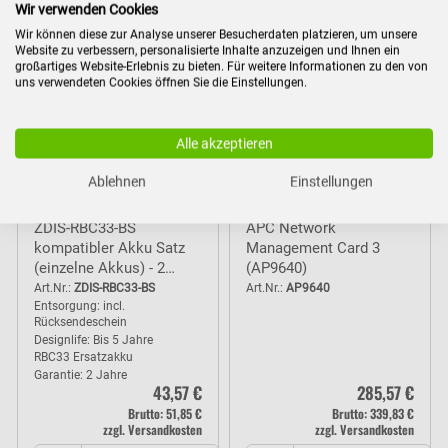
Wir verwenden Cookies
Wir können diese zur Analyse unserer Besucherdaten platzieren, um unsere
Website zu verbessern, personalisierte Inhalte anzuzeigen und Ihnen ein
großartiges Website-Erlebnis zu bieten. Für weitere Informationen zu den von
uns verwendeten Cookies öffnen Sie die Einstellungen.
Alle akzeptieren
Ablehnen
Einstellungen
ZDIS-RBC33-BS
APC Network
kompatibler Akku Satz
Management Card 3
(einzelne Akkus) - 2
(AP9640)
Jahre Garantie
Art.Nr.:
ZDIS-RBC33-BS
Art.Nr.:
AP9640
Entsorgung: incl.
Rücksendeschein
Designlife: Bis 5 Jahre
RBC33 Ersatzakku
Garantie: 2 Jahre
43,57 €
285,57 €
Brutto: 51,85 €
Brutto: 339,83 €
zzgl. Versandkosten
zzgl. Versandkosten