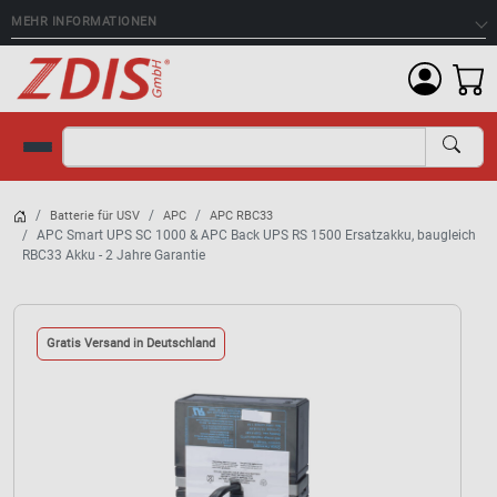
MEHR INFORMATIONEN
Suche
Batterie für USV
APC
APC RBC33
APC Smart UPS SC 1000 & APC Back UPS RS 1500 Ersatzakku, baugleich
RBC33 Akku - 2 Jahre Garantie
Gratis Versand in Deutschland