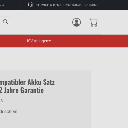
UNG
SERVICE & BERATUNG: 08638 - 9816060
USV Anlagen
patibler Akku Satz
2 Jahre Garantie
BS
ndeschein