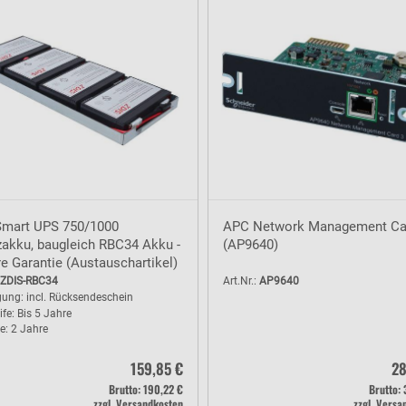
mart UPS 750/1000
APC Network Management Ca
zakku, baugleich RBC34 Akku -
(AP9640)
e Garantie (Austauschartikel)
ZDIS-RBC34
Art.Nr.:
AP9640
ung: incl. Rücksendeschein
ife: Bis 5 Jahre
e: 2 Jahre
159,85 €
28
Brutto: 190,22 €
Brutto: 
zzgl. Versandkosten
zzgl. Versa