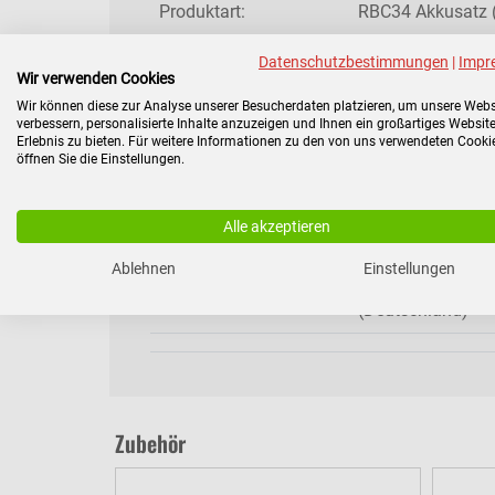
Produktart:
RBC34 Akkusatz (
Batterietyp:
High-Quality VRLA
Datenschutzbestimmungen
|
Impr
Wir verwenden Cookies
Richtlinie:
2002/95
Wir können diese zur Analyse unserer Besucherdaten platzieren, um unsere Webs
verbessern, personalisierte Inhalte anzuzeigen und Ihnen ein großartiges Website
Erlebnis zu bieten. Für weitere Informationen zu den von uns verwendeten Cooki
Garantie:
2 Jahre
öffnen Sie die Einstellungen.
Lebensdauer:
Bis zu 5 Jahren b
Alle akzeptieren
Gewicht:
5,9693 kg
Ablehnen
Einstellungen
Lieferumfang:
Ersatzakku für A
(Deutschland)
Zubehör