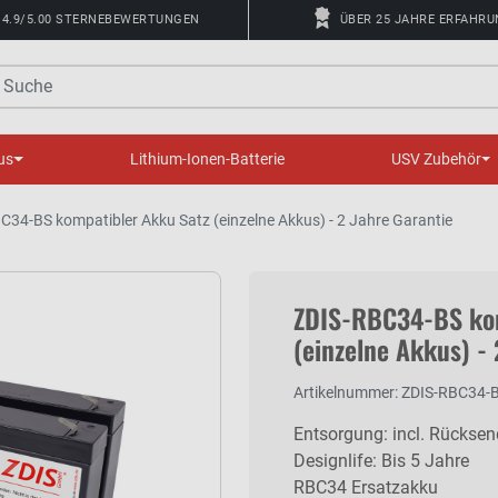
4.9/5.00 STERNEBEWERTUNGEN
ÜBER 25 JAHRE ERFAHR
uche
us
Lithium-Ionen-Batterie
USV Zubehör
C34-BS kompatibler Akku Satz (einzelne Akkus) - 2 Jahre Garantie
ZDIS-RBC34-BS kom
(einzelne Akkus) - 
Artikelnummer: ZDIS-RBC34-
Entsorgung: incl. Rückse
Designlife: Bis 5 Jahre
RBC34 Ersatzakku