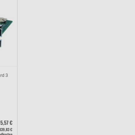
rd 3
5,57 €
339,83 €
ndkosten