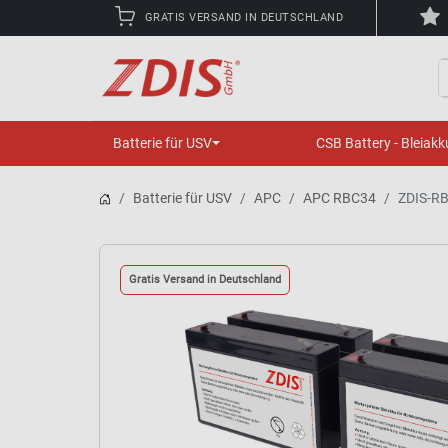
GRATIS VERSAND IN DEUTSCHLAND
S
Batterie für USV
CSB Battery - Bleiakk
Batterie für USV
APC
APC RBC34
ZDIS-RB
Gratis Versand in Deutschland