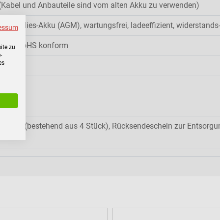
Kabel und Anbauteile sind vom alten Akku zu verwenden)
 Blei-Vlies-Akku (AGM), wartungsfrei, ladeeffizient, widerstands
essum
/EG, RoHS konform
ite zu
-
es
ei 25°C
PC USV (bestehend aus 4 Stück), Rücksendeschein zur Entsorgun