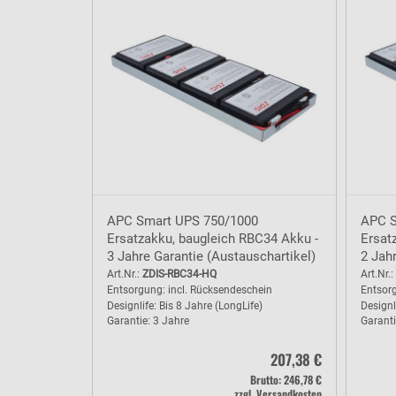
APC Smart UPS 750/1000
APC S
Ersatzakku, baugleich RBC34 Akku -
Ersat
3 Jahre Garantie (Austauschartikel)
2 Jahr
Art.Nr.:
ZDIS-RBC34-HQ
Art.Nr.:
Entsorgung: incl. Rücksendeschein
Entsorg
Designlife: Bis 8 Jahre (LongLife)
Designl
Garantie: 3 Jahre
Garanti
207,38 €
Brutto: 246,78 €
zzgl. Versandkosten