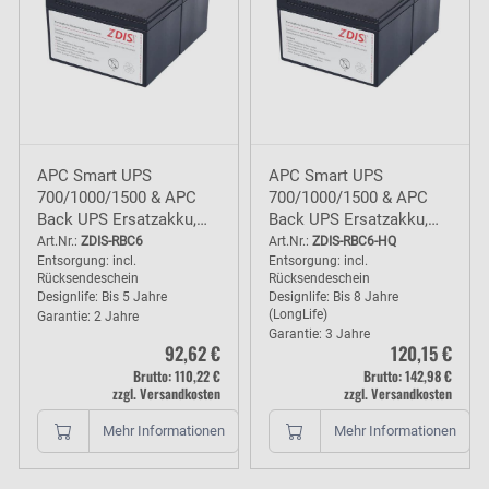
APC Smart UPS
APC Smart UPS
700/1000/1500 & APC
700/1000/1500 & APC
Back UPS Ersatzakku,
Back UPS Ersatzakku,
baugleich RBC6 Akku - 2
baugleich RBC6 Akku - 3
Art.Nr.:
ZDIS-RBC6
Art.Nr.:
ZDIS-RBC6-HQ
Entsorgung: incl.
Entsorgung: incl.
Jahre Garantie
Jahre Garantie
Rücksendeschein
Rücksendeschein
Designlife: Bis 5 Jahre
Designlife: Bis 8 Jahre
(LongLife)
Garantie: 2 Jahre
Garantie: 3 Jahre
92,62 €
120,15 €
Brutto: 110,22 €
Brutto: 142,98 €
zzgl. Versandkosten
zzgl. Versandkosten
Mehr Informationen
Mehr Informationen