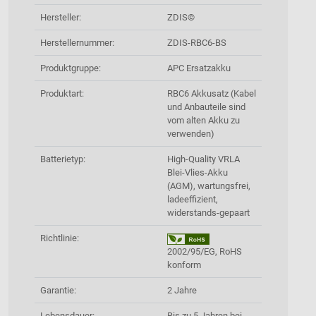
Hersteller:
ZDIS©
Herstellernummer:
ZDIS-RBC6-BS
Produktgruppe:
APC Ersatzakku
Produktart:
RBC6 Akkusatz (Kabel
und Anbauteile sind
vom alten Akku zu
verwenden)
Batterietyp:
High-Quality VRLA
Blei-Vlies-Akku
(AGM), wartungsfrei,
ladeeffizient,
widerstands-gepaart
Richtlinie:
2002/95/EG, RoHS
konform
Garantie:
2 Jahre
Lebensdauer:
Bis zu 5 Jahren bei