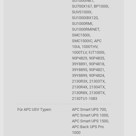
SU1000INET,
SU700X167, BP1000I,
SUVS1000I,
SU1000IBX120,
SU1000RMI,
SU1000RMINET,
SMC1500I,
SMC1500IC, APC
10IA, 1000THV,
1000TLV, FJT1000I,
90P4829, 90P4835,
39Y8891, 90P4818,
39Y8895, 90P4821,
39Y8899, 90P4824,
2130R3X, 21303TX,
2130R4X, 21304TX,
2130R8X, 21308TX,
2130TU1-1083
Für APC USV Typen:
APC Smart UPS 700,
APC Smart UPS 1000,
APC Smart UPS 1500,
APC Back UPS Pro
1000