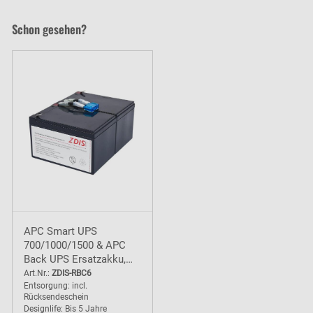
Schon gesehen?
APC Smart UPS
700/1000/1500 & APC
Back UPS Ersatzakku,
baugleich RBC6 Akku - 2
Art.Nr.:
ZDIS-RBC6
Entsorgung: incl.
Jahre Garantie
Rücksendeschein
Designlife: Bis 5 Jahre