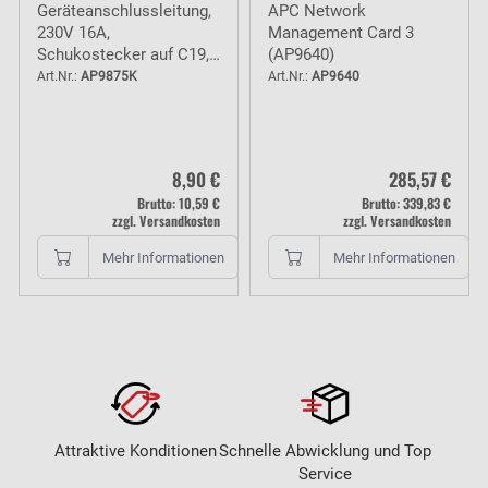
Geräteanschlussleitung,
APC Network
230V 16A,
Management Card 3
Schukostecker auf C19,
(AP9640)
1,8m
Art.Nr.:
AP9875K
Art.Nr.:
AP9640
8,90 €
285,57 €
Brutto: 10,59 €
Brutto: 339,83 €
zzgl. Versandkosten
zzgl. Versandkosten
Mehr Informationen
Mehr Informationen
Attraktive Konditionen
Schnelle Abwicklung und Top
Service