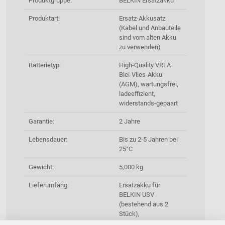
Produktgruppe:
BELKIN Ersatzakku
Produktart:
Ersatz-Akkusatz
(Kabel und Anbauteile
sind vom alten Akku
zu verwenden)
Batterietyp:
High-Quality VRLA
Blei-Vlies-Akku
(AGM), wartungsfrei,
ladeeffizient,
widerstands-gepaart
Garantie:
2 Jahre
Lebensdauer:
Bis zu 2-5 Jahren bei
25°C
Gewicht:
5,000 kg
Lieferumfang:
Ersatzakku für
BELKIN USV
(bestehend aus 2
Stück),
Rücksendeschein