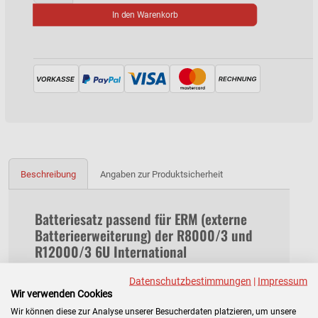
In den Warenkorb
Beschreibung
Angaben zur Produktsicherheit
Batteriesatz passend für ERM (externe
Batterieerweiterung) der R8000/3 und
R12000/3 6U International
Datenschutzbestimmungen
|
Impressum
Dieser Batteriesatz wird jeweils ein mal benötigt für:
Wir verwenden Cookies
AF432A und
AF434A
: ERM für HP R8000/3 + R12000/3
(ERM P/N: 438762-001)
Wir können diese zur Analyse unserer Besucherdaten platzieren, um unsere