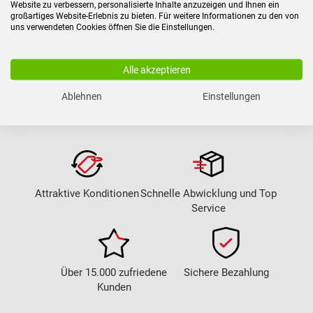
Website zu verbessern, personalisierte Inhalte anzuzeigen und Ihnen ein
großartiges Website-Erlebnis zu bieten. Für weitere Informationen zu den von
Der Batteriesatz besteht aus 20 Stück selektierten,
uns verwendeten Cookies öffnen Sie die Einstellungen.
verschlossenen, wartungsfreien Bleiakkus. Bei dem
Batteriewechsel müssen Klammerverbinder und
Brücken weiterhin verwendet werden. Das ERM ist für
Alle akzeptieren
den Batteriewechsel aus dem Rack auszubauen.
Ablehnen
Einstellungen
Attraktive Konditionen
Schnelle Abwicklung und Top
Service
Über 15.000 zufriedene
Sichere Bezahlung
Kunden