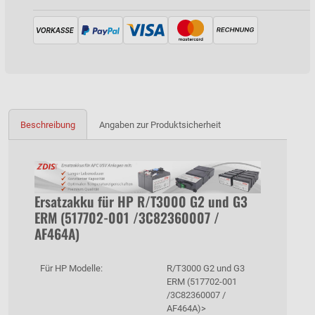
Beschreibung
Angaben zur Produktsicherheit
Ersatzakku für HP R/T3000 G2 und G3
ERM (517702-001 /3C82360007 /
AF464A)
Für HP Modelle:
R/T3000 G2 und G3
ERM (517702-001
/3C82360007 /
AF464A)>