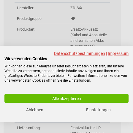
Hersteller:
ZDIS©
Produktgruppe:
HP
Produktart:
Ersatz-Akkusatz
(Kabel und Anbauteile
sind vom alten Akku
zu verwenden)
Datenschutzbestimmungen
|
Impressum
Batterietyp:
High-Quality VRLA
Wir verwenden Cookies
Blei-Vlies-Akku
Wir können diese zur Analyse unserer Besucherdaten platzieren, um unsere
(AGM), wartungsfrei,
Website zu verbessern, personalisierte Inhalte anzuzeigen und Ihnen ein
ladeeffizient,
großartiges Website-Erlebnis zu bieten. Für weitere Informationen zu den von
widerstands-gepaart
uns verwendeten Cookies öffnen Sie die Einstellungen.
Garantie:
2 Jahre
Alle akzeptieren
Lebensdauer:
Bis zu 2-5 Jahren bei
25°C
Ablehnen
Einstellungen
Gewicht:
39,120 kg
Lieferumfang:
Ersatzakku für HP