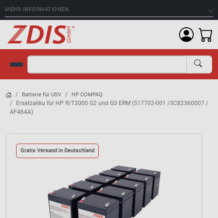
MEHR INFORMATIONEN
Suche
Batterie für USV
HP COMPAQ
Ersatzakku für HP R/T3000 G2 und G3 ERM (517702-001 /3C82360007 /
AF464A)
Gratis Versand in Deutschland