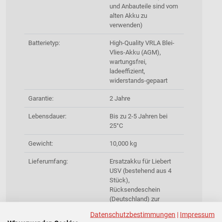
und Anbauteile sind vom
alten Akku zu
verwenden)
Batterietyp:
High-Quality VRLA Blei-
Vlies-Akku (AGM),
wartungsfrei,
ladeeffizient,
widerstands-gepaart
Garantie:
2 Jahre
Lebensdauer:
Bis zu 2-5 Jahren bei
25°C
Gewicht:
10,000 kg
Lieferumfang:
Ersatzakku für Liebert
USV (bestehend aus 4
Stück),
Rücksendeschein
(Deutschland) zur
Entsorgung des Altakkus
Datenschutzbestimmungen
|
Impressum
inklusive