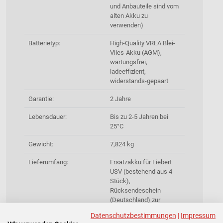
und Anbauteile sind vom
alten Akku zu
verwenden)
Batterietyp:
High-Quality VRLA Blei-
Vlies-Akku (AGM),
wartungsfrei,
ladeeffizient,
widerstands-gepaart
Garantie:
2 Jahre
Lebensdauer:
Bis zu 2-5 Jahren bei
25°C
Gewicht:
7,824 kg
Lieferumfang:
Ersatzakku für Liebert
USV (bestehend aus 4
Stück),
Rücksendeschein
(Deutschland) zur
Entsorgung des Altakkus
Datenschutzbestimmungen
|
Impressum
inklusive