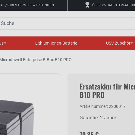
4.9/5.00 STERNEBEWERTUNGEN
ÜBER 25 JAHRE ERFAHR
uche
us
Lithium-Ionen-Batterie
USV Zubehör
 Microdowell Enterprise B-Box B10 PRO
Ersatzakku für Mic
B10 PRO
Artikelnummer: 2200017
Garantie: 2 Jahre
70,86 €