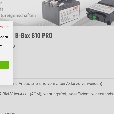
essum
erprise B-Box B10 PRO
ite zu
-
es
 B10 PRO
(Kabel und Anbauteile sind vom alten Akku zu verwenden)
 Blei-Vlies-Akku (AGM), wartungsfrei, ladeeffizient, widerstands