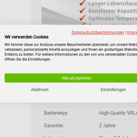
Datenschutzbestimmungen
|
Impr
Wir verwenden Cookies
Ersatzakku für Microdowell Ent
Wir können diese zur Analyse unserer Besucherdaten platzieren, um unsere Webs
verbessern, personalisierte Inhalte anzuzeigen und Ihnen ein großartiges Website
Erlebnis zu bieten. Für weitere Informationen zu den von uns verwendeten Cooki
Für Microdowell
Enterprise B-Box
öffnen Sie die Einstellungen.
Modelle:
Hersteller:
ZDIS©
Alle akzeptieren
Produktgruppe:
Microdowell
Ablehnen
Einstellungen
Produktart:
Ersatz-Akkusatz 
Batterietyp:
High-Quality VRLA
Garantie:
2 Jahre