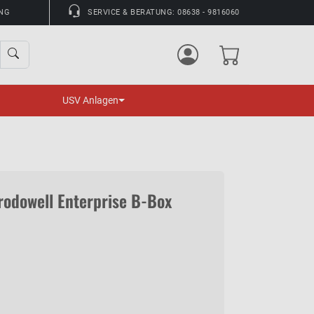
UNG
SERVICE & BERATUNG: 08638 - 9816060
USV Anlagen
rodowell Enterprise B-Box