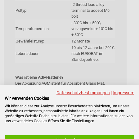
I2 thread lead alloy
Poltyp:
terminal to accept M6
bolt
- 30°C bis + 50°C,
Temperaturbereich:
vorzugsweise+ 10°C bis
+ 30°C
Gewährleistung:
12 Monate
10 bis 12 Jahre bei 20° C
Lebensdauer:
nach EUROBAT im
Standbybetrieb.
Was ist eine AGM-Batterie?
Die Abkürzung AGM steht für Absorbent Glass Mat.
Hierbei ist der Elektrolyt nicht frei schwimmend sondern
Datenschutzbestimmungen
|
Impressum
vollständig in speziellen Glasfaser-Separator gebunden.
Wir verwenden Cookies
Die AGM Batterie ist eine luftdicht verschlossene,
Wir können diese zur Analyse unserer Besucherdaten platzieren, um unsere
ventilregulierte Blei-Säurebatterie (VRLA - Valve
Website zu verbessern, personalisierte Inhalte anzuzeigen und Ihnen ein
Regulated Lead Acid). Durch die Bauweise ist die
großartiges Website-Erlebnis zu bieten. Für weitere Informationen zu den von
Batterie ein sicherer Energiespeicher mit einem breiten
uns verwendeten Cookies öffnen Sie die Einstellungen.
Spektrum an Anwendungen.