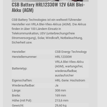
CSB Battery HRL12330W 12V 6AH Blei-
Akku (AGM)
CSB Battery Technologies ist ein weltweit führender
Hersteller von VRLA Blei-Vlies-Akkus (AGM). Die Akkus
finden in über 100 Ländern Einsatz in
Telekommunikation, USV (unterbrechungsfreie
Stromversorgung), Solar, Windkraft, Notbeleuchtung,
Sicherheit usw.
Hersteller:
CSB Energy Technology
Herstellernummer:
HRL12330W
VRLA Blei-Vlies-Akku
(AGM), wartungsfrei,
Batterietyp:
wiederaufladbar,
auslaufsicher
Eigenschaften:
HRL-Serie: Hochstrom
Wiederaufladbar:
Ja
Länge:
308 mm
Breite:
169 mm
Höhe (mit Pol):
213,6 mm
Gewicht:
29,60 kg