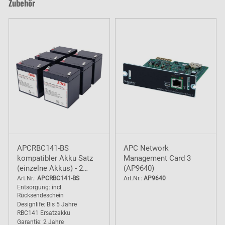
Zubehör
APCRBC141-BS
APC Network
kompatibler Akku Satz
Management Card 3
(einzelne Akkus) - 2
(AP9640)
Jahre Garantie
Art.Nr.:
APCRBC141-BS
Art.Nr.:
AP9640
Entsorgung: incl.
Rücksendeschein
Designlife: Bis 5 Jahre
RBC141 Ersatzakku
Garantie: 2 Jahre