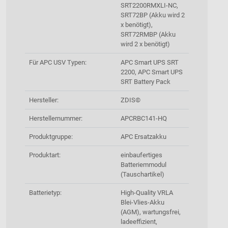
SRT2200RMXLI-NC,
SRT72BP (Akku wird 2
x benötigt),
SRT72RMBP (Akku
wird 2 x benötigt)
Für APC USV Typen:
APC Smart UPS SRT
2200, APC Smart UPS
SRT Battery Pack
Hersteller:
ZDIS©
Herstellernummer:
APCRBC141-HQ
Produktgruppe:
APC Ersatzakku
Produktart:
einbaufertiges
Batteriemmodul
(Tauschartikel)
Batterietyp:
High-Quality VRLA
Blei-Vlies-Akku
(AGM), wartungsfrei,
ladeeffizient,