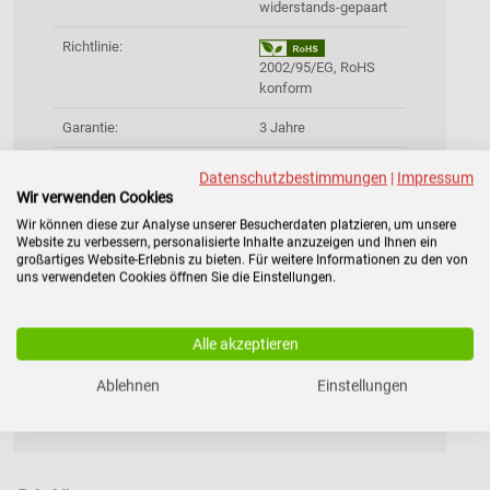
widerstands-gepaart
Richtlinie:
2002/95/EG, RoHS
konform
Garantie:
3 Jahre
Lebensdauer:
Bis zu 8 Jahren bei
Datenschutzbestimmungen
|
Impressum
25°C
Wir verwenden Cookies
Wir können diese zur Analyse unserer Besucherdaten platzieren, um unsere
Gewicht:
15,25 kg
Website zu verbessern, personalisierte Inhalte anzuzeigen und Ihnen ein
großartiges Website-Erlebnis zu bieten. Für weitere Informationen zu den von
Lieferumfang:
Ersatzakku für APC
uns verwendeten Cookies öffnen Sie die Einstellungen.
USV,
Rücksendeschein
(Deutschland) zur
Alle akzeptieren
Entsorgung des
Altakkus inklusive
Ablehnen
Einstellungen