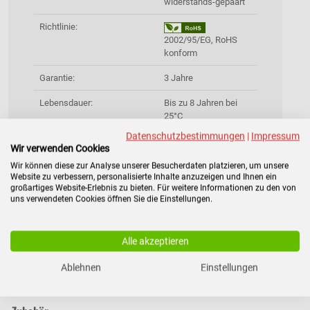
widerstands-gepaart
Richtlinie:
2002/95/EG, RoHS
konform
Garantie:
3 Jahre
Lebensdauer:
Bis zu 8 Jahren bei
25°C
Datenschutzbestimmungen
|
Impressum
Gewicht:
26,317 kg
Wir verwenden Cookies
Lieferumfang:
Ersatzakku für APC
Wir können diese zur Analyse unserer Besucherdaten platzieren, um unsere
Website zu verbessern, personalisierte Inhalte anzuzeigen und Ihnen ein
USV,
großartiges Website-Erlebnis zu bieten. Für weitere Informationen zu den von
Rücksendeschein
uns verwendeten Cookies öffnen Sie die Einstellungen.
(Deutschland) zur
Entsorgung des
Altakkus inklusive
Alle akzeptieren
Ablehnen
Einstellungen