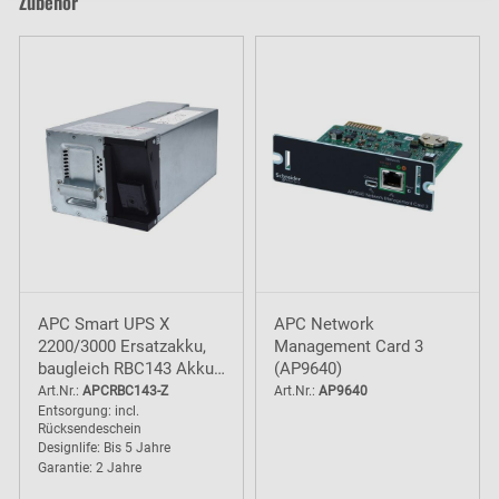
Zubehör
APC Smart UPS X
APC Network
2200/3000 Ersatzakku,
Management Card 3
baugleich RBC143 Akku -
(AP9640)
2 Jahre Garantie
Art.Nr.:
APCRBC143-Z
Art.Nr.:
AP9640
Entsorgung: incl.
(Austauschartikel)
Rücksendeschein
Designlife: Bis 5 Jahre
Garantie: 2 Jahre