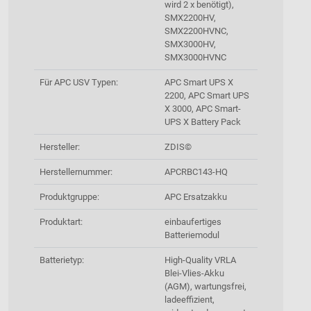
wird 2 x benötigt),
SMX2200HV,
SMX2200HVNC,
SMX3000HV,
SMX3000HVNC
Für APC USV Typen:
APC Smart UPS X
2200, APC Smart UPS
X 3000, APC Smart-
UPS X Battery Pack
Hersteller:
ZDIS©
Herstellernummer:
APCRBC143-HQ
Produktgruppe:
APC Ersatzakku
Produktart:
einbaufertiges
Batteriemodul
Batterietyp:
High-Quality VRLA
Blei-Vlies-Akku
(AGM), wartungsfrei,
ladeeffizient,